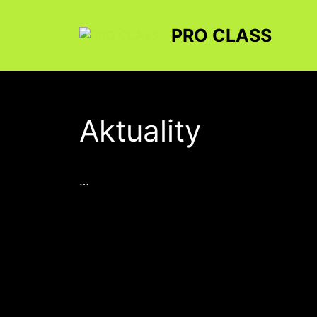
Preskočiť
na
PRO CLASS
obsah
Aktuality
…